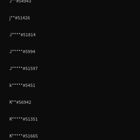
J**#54943
j**#51426
J****#51814
J*****#5994
J*****#51597
k*****#5451
K**#56942
K*****#51351
K*****#51665