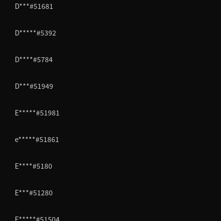
D***#51681
D*****#5392
D****#5784
D***#51949
E*****#51981
e*****#51861
E****#5180
E***#51280
F*****#51504