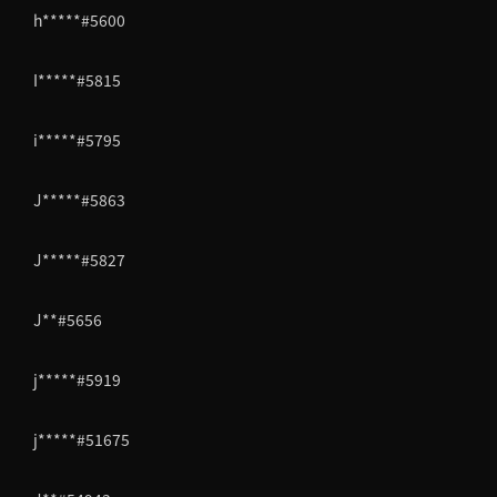
h*****#5600
I*****#5815
i*****#5795
J*****#5863
J*****#5827
J**#5656
j*****#5919
j*****#51675