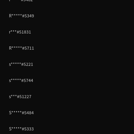
R*****#5349
r***#51831
R*****#5711
s*****#5221
s*****#5744
s***#51227
S*****#5484
S*****#5333