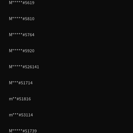
M*****#5619
M*****#5810
M*****#5764
M*****#5920
M*****#526141
M***#51714
m**#51816
m***#53114
M*****#51739