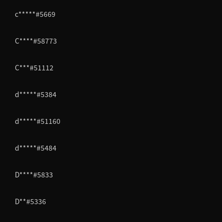
c*****#5669
C****#58773
C***#51112
d*****#5384
d*****#51160
d*****#5484
D****#5833
D**#5336