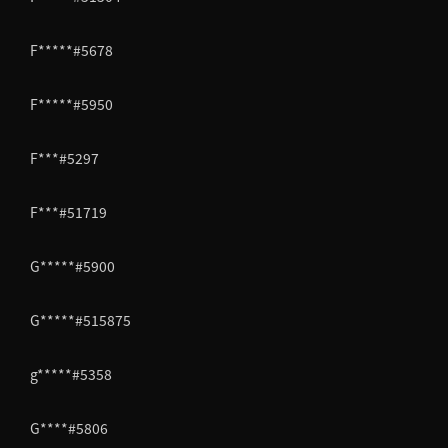
F*****#5678
F*****#5950
F***#5297
F***#51719
G*****#5900
G*****#515875
g*****#5358
G****#5806