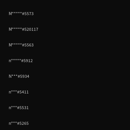
M*****#5573
M*****#520117
M*****#5563
n*****#5912
N***#5934
n***#5411
n***#5531
n***#5265