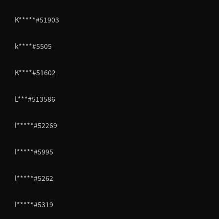
K*****#51903
k****#5505
K****#51602
L***#513586
l*****#52269
l*****#5995
l*****#5262
l*****#5319