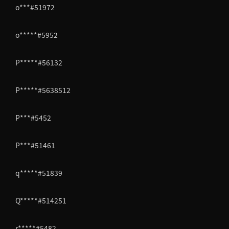
o***#51972
o*****#5952
P*****#56132
P*****#5638512
P***#5452
P***#51461
q*****#51839
Q*****#514251
r*****#5482