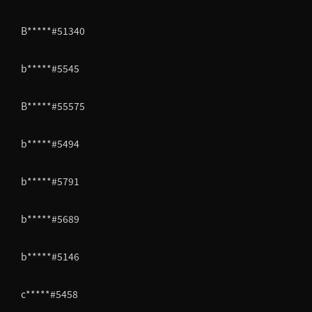
B*****#51340
b*****#5545
B*****#55575
b*****#5494
b*****#5791
b*****#5689
b*****#5146
c*****#5458