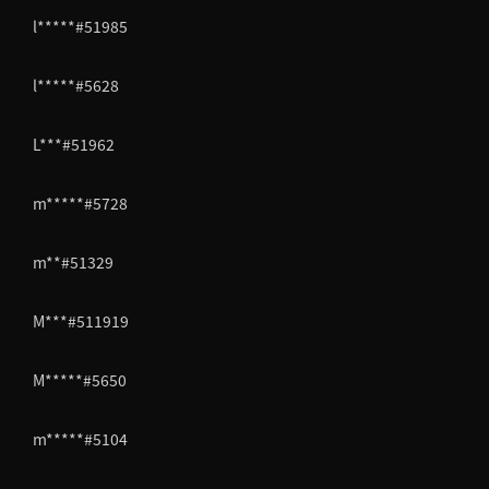
l*****#51985
l*****#5628
L***#51962
m*****#5728
m**#51329
M***#511919
M*****#5650
m*****#5104