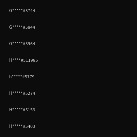
G*****#5744
G*****#5844
G*****#5964
H****#511985
h*****#5779
H*****#5274
H*****#5153
H*****#5403