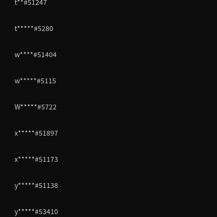
t**#51247
t*****#5280
w****#51404
w*****#5115
W*****#5722
x*****#51897
x*****#51173
y*****#51138
y*****#53410