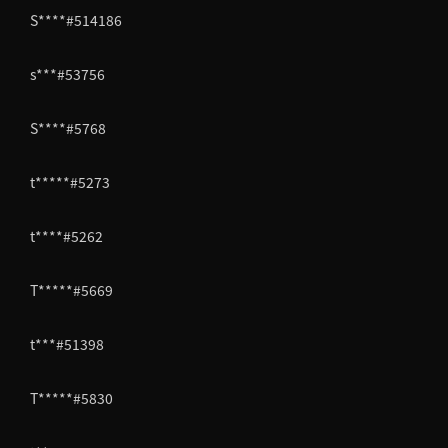
S****#514186
s***#53756
S****#5768
t*****#5273
t****#5262
T*****#5669
t***#51398
T*****#5830