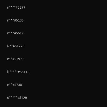
n****#5277
n***#5135
n***#5512
N**#51720
n**#51977
N*****#58115
n**#5738
o*****#5129