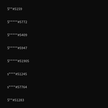
S**#5159
S*****#5772
S*****#5409
S*****#5947
S*****#51905
s****#51245
s****#57764
S**#51283