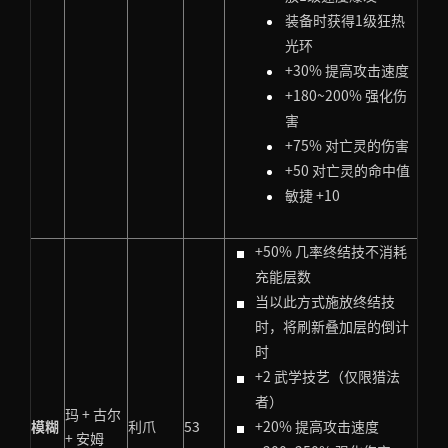
装备时获得1级狂热
光环
+30% 提高攻击速度
+180~200% 强化伤
害
+75% 对亡灵的伤害
+50 对亡灵的命中值
敏捷 +10
+50% 几率终结技不消耗
充能层数
当以此方式施放终结技
时，将刷新叠加层的倒计
时
+2 武学技艺（仅限猎法
者）
玛 + 古尔
模糊
利爪
53
+20% 提高攻击速度
+ 安姆