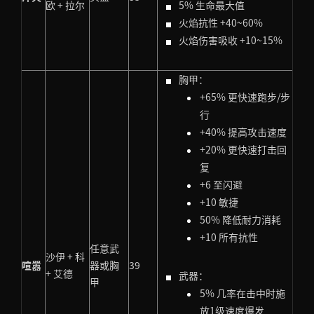
欧 + 拉尔
5% 生命最大值
火焰抗性 +40~60%
火焰伤害吸收 +10~15%
胸甲：
+65% 更快速跑步/步
行
+40% 提高攻击速度
+20% 更快速打击回
复
+6 至闪避
+10 敏捷
50% 降低耐力消耗
+10 所有抗性
任意武
沙伊 + 科
喧嚣
器或胸
39
+ 艾德
武器：
甲
5% 几率在击中时施
放1级速度爆发