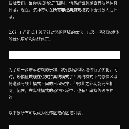
冒险者们，当你横扫地狱军团时，请务必留意是否有破除神符
掉落。现在，该神符可在
所有非经典游戏模式
中击倒敌人后掉
落。
2.6补丁还正式上线了针对恐惧区域的优化，以及一系列游戏体
验优化更新和错误修正。
恐惧区域
为了进一步增添游戏的乐趣，我们对恐惧区域进行了优化。同
时，
恐惧区域现在也支持离线模式了！
离线模式下的恐惧区域
将遵循与线上模式不同的日程安排，但除此之外功能完全相
同。记住，在离线模式的恐惧区域中，也有几率掉落破除神
符。
以下是所有可以成为恐怖区域的区域列表：