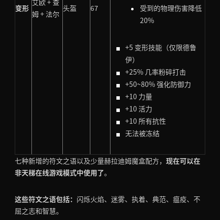
艾欧 + 查
变形
头盔
67
受到的物理伤害降低
姆 + 法尔
20%
+5 变形技能（仅限德鲁
伊）
+25% 几率粉碎打击
+50~80% 强化防御力
+10 力量
+10 活力
+10 所有抗性
无法被冻结
七种新增的符文之语以及少量赫拉迪姆魔盒配方，
现在可以在
非天梯在线游戏模式中使用了
。
这些符文之语包括：
闪烁火焰、迷雾、执着、典范、瘟疫、不
屈之志和智慧。