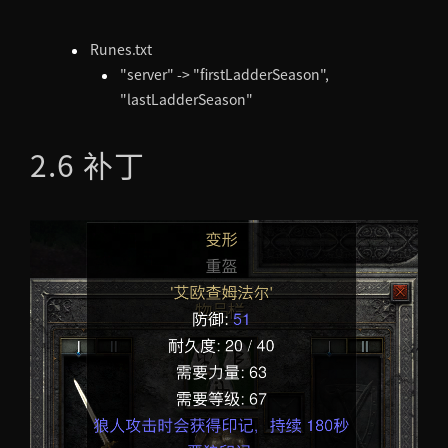
Runes.txt
"server" -> "firstLadderSeason",
"lastLadderSeason"
2.6 补丁