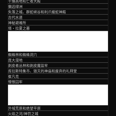
干燥高地和亡者大殿
偏远绿洲
失落之城、群蛇峡谷和利爪蝮蛇神殿
古代水道
神秘避难所
塔·拉夏之墓
第三幕
蜘蛛林和蜘蛛洞穴
庞大湿地
剥皮者丛林和剥皮魔监牢
库拉斯特集市、毁灭的神庙和废弃的礼拜堂
崔凡克
憎恨囚牢
第四幕
外域荒原和绝望平原
火焰之河/神罚之城