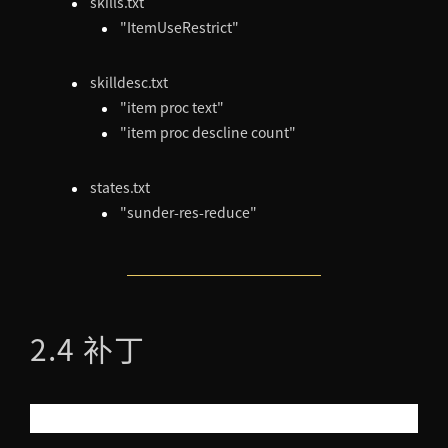
skills.txt
"ItemUseRestrict"
skilldesc.txt
"item proc text"
"item proc descline count"
states.txt
"sunder-res-reduce"
2.4 补丁
职业平衡优化