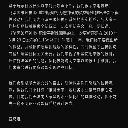
鉴于玩家社区长久以来对此呼声不断，我们很荣幸地宣布：
《暗黑破坏神II》重制版即将为您钟爱的英雄职业推出全新平衡
性改动！我们同为《暗黑破坏神》系列的忠实粉丝，与大家一
样热切期待着探索全新玩法。此次更新意义非凡。要知道，
《暗黑破坏神II》职业平衡性调整的上一次更新还是在 2010 年
3 月 23 日发布的 1.13c 补丁！时隔十一年，我们终于要做出新
的调整，并能够扩展角色玩法的多样性，同时保留职业特色与
专精！这些目标至关重要。我们审视了那些使用率低的技能，
评估施法延迟的问题，优化技能说明文本以降低上手难度。我
们未来会进行更多调整实现这些目标。
我们希望赋予大家充分的自由，尽情探索你们想玩的独特流
派，但我们并不打算“推倒重来”或让各职业偏离其核心定
位。目前我们无法向大家呈现职业优化后的具体改动，但不妨
先一窥不同职业调整背后的设计理念。
亚马逊