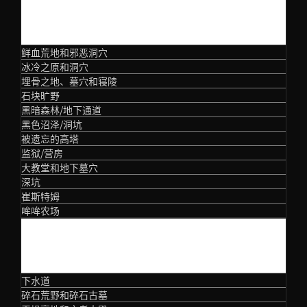
第一幕
鲜血荒地和邪恶洞穴
冰冷之原和洞穴
埋骨之地、墓穴和寝陵
石块旷野
黑暗森林/地下通道
黑色沼泽/洞坑
被遗忘的高塔
监狱/营房
大教堂和地下墓穴
深坑
崔斯特姆
哞哞农场
第二幕
下水道
碎石荒野和碎石古墓