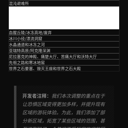
混沌避难所
第五幕
血腥丘陵/冰冻高地/废弃
冰川小径/漂流洞窟
水晶通道和冰冻之河
亚瑞特高原/阿克隆深渊
尼拉塞克的神殿、痛楚大厅、苦痛大厅和沃特大厅
先祖之路和寒冰地窖
世界之石要塞、毁灭王座和世界之石大殿
开发者注释：
我们本次调整的重点在于
让恐惧区域变得更加多样，并提升现有
区域的游玩体验。为此，我们添加了部
分新区域，拓宽了某些区域的范围，甚