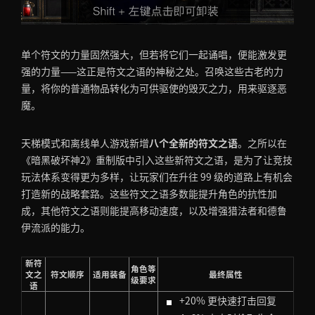
单个符文的力量固然强大，但若将它们一起诵唱，便能激发更
强的力量——这正是符文之语的神秘之处。召唤这些古老的力
量，将你的普通物品转化为可供驱使的毁灭之力，用来驱逐恶
魔。
天梯模式和离线单人游戏新增
八个全新的符文之语
。之所以在
《暗黑破坏神2》重制版中引入这些新符文之语，是为了让竞技
玩法体系变得更为多样，让玩家们在升往 99 级的道路上有机会
打造新的战略套路。这些符文之语多数能提升角色的抗性加
成，其他符文之语则能提高移动速度，以及增强猎法者和德鲁
伊流派的能力。
新符
角色等
文之
符文顺序
适用装备
最终属性
级要求
语
+20% 更快速打击回复