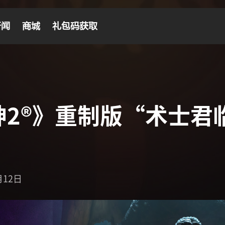
新闻
商城
礼包码获取
神2®》重制版“术士君
月12日