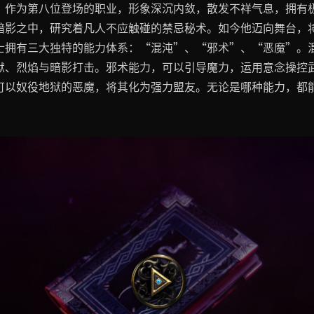
，作为第八位登场的职业，形象深沉内敛，散发不祥气息，拥有
暗影之中，研究着凡人不应触碰的禁忌秘术。如今他迈向舞台，
士拥有三大独特的能力体系：“混沌”、“邪术”、“恶魔”。
狱、烈焰与暗影打击。邪术能力，可以引导魔力，运用意念操控
可以奴役地狱的恶魔，将其化为强力盟友。无论是哪种能力，都